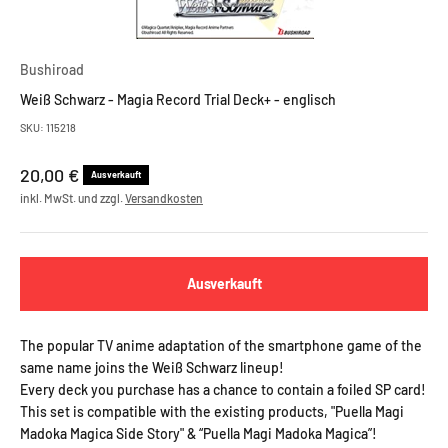
Bushiroad
Weiß Schwarz - Magia Record Trial Deck+ - englisch
SKU: 115218
Angebot
20,00 €
Ausverkauft
inkl. MwSt. und zzgl.
Versandkosten
Ausverkauft
The popular TV anime adaptation of the smartphone game of the
same name joins the Weiß Schwarz lineup!
Every deck you purchase has a chance to contain a foiled SP card!
This set is compatible with the existing products, "Puella Magi
Madoka Magica Side Story" & “Puella Magi Madoka Magica”!