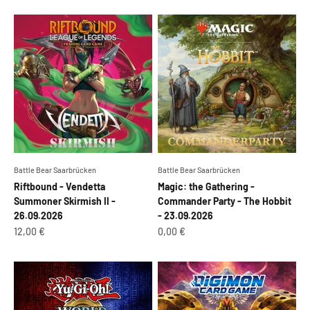
Battle Bear Saarbrücken
Battle Bear Saarbrücken
Riftbound - Vendetta
Magic: the Gathering -
Summoner Skirmish II -
Commander Party - The Hobbit
26.09.2026
- 23.09.2026
Angebot
Angebot
12,00 €
0,00 €