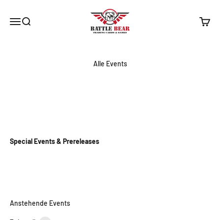
Zum Inhalt springen
Battle Bear Saarbrücken
Navigationsmenü öffnen
Suche öffnen
Warenk
Alle Events
Special Events & Prereleases