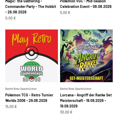
Magic: the Gathering -
Pokémon VGC - Mid-Season
Commander Party - The Hobbit
Celebration Event - 08.08.2026
- 26.08.2026
Angebot
5,00 €
Angebot
0,00 €
Battle Bear Saarbrücken
Battle Bear Saarbrücken
Pokémon TCG - Retro Turnier
Lorcana - Angriff der Ranke Set
Worlds 2006 - 29.08.2026
Meisterschaft - 19.09.2026 -
19.09.2026
Angebot
15,00 €
Angebot
30,00 €