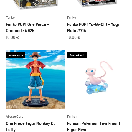
Funko
Funko
Funko POP! One Piece -
Funko POP! Yu-Gi-Oh! - Yugi
Crocodile #925
Muto #715
Angebot
Angebot
16,00 €
16,00 €
Ausverkauft
Ausverkauft
Abysse Corp
Funism
One Piece Figur Monkey D.
Funism Pokémon Twinkmont
Luffy
Figur Mew