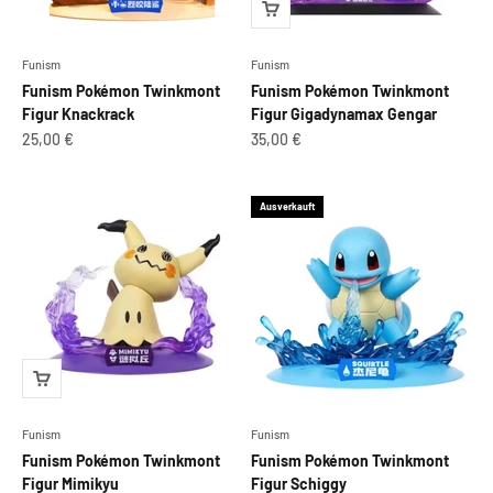
Funism
Funism
Funism Pokémon Twinkmont
Funism Pokémon Twinkmont
Figur Knackrack
Figur Gigadynamax Gengar
Angebot
Angebot
25,00 €
35,00 €
Ausverkauft
Funism
Funism
Funism Pokémon Twinkmont
Funism Pokémon Twinkmont
Figur Mimikyu
Figur Schiggy