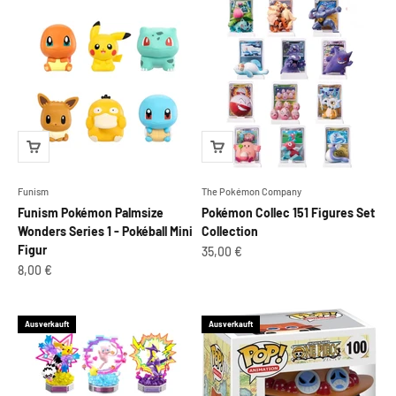
Funism
The Pokémon Company
Funism Pokémon Palmsize
Pokémon Collec 151 Figures Set
Wonders Series 1 - Pokéball Mini
Collection
Figur
Angebot
35,00 €
Angebot
8,00 €
Ausverkauft
Ausverkauft