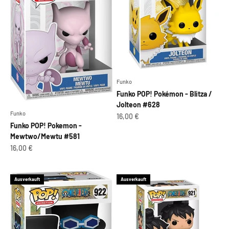
Funko
Funko POP! Pokémon - Blitza /
Jolteon #628
Funko
Angebot
16,00 €
Funko POP! Pokemon -
Mewtwo/Mewtu #581
Angebot
16,00 €
Ausverkauft
Ausverkauft