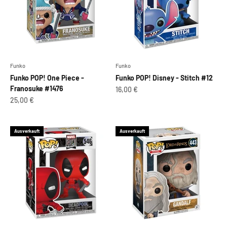
Funko
Funko
Funko POP! One Piece -
Funko POP! Disney - Stitch #12
Franosuke #1476
Angebot
16,00 €
Angebot
25,00 €
Ausverkauft
Ausverkauft