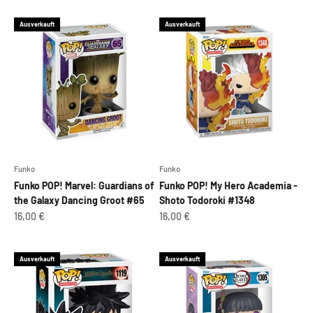
Ausverkauft
Ausverkauft
Funko
Funko
Funko POP! Marvel: Guardians of
Funko POP! My Hero Academia -
the Galaxy Dancing Groot #65
Shoto Todoroki #1348
Angebot
Angebot
16,00 €
16,00 €
Ausverkauft
Ausverkauft