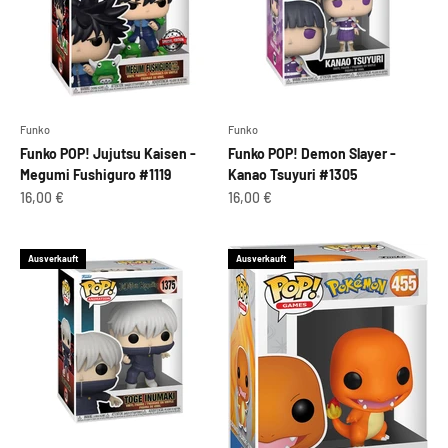
Funko
Funko
Funko POP! Jujutsu Kaisen -
Funko POP! Demon Slayer -
Megumi Fushiguro #1119
Kanao Tsuyuri #1305
Angebot
Angebot
16,00 €
16,00 €
Ausverkauft
Ausverkauft