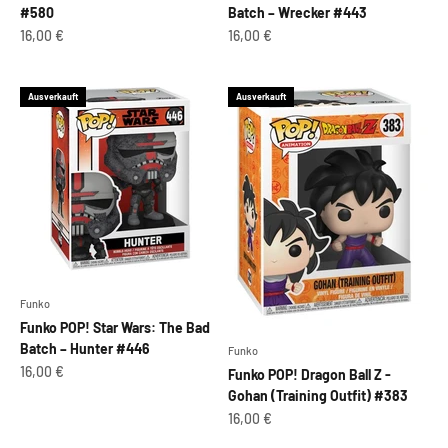
#580
Batch – Wrecker #443
Angebot
Angebot
16,00 €
16,00 €
Ausverkauft
Ausverkauft
Funko
Funko POP! Star Wars: The Bad
Batch – Hunter #446
Funko
Angebot
16,00 €
Funko POP! Dragon Ball Z -
Gohan (Training Outfit) #383
Angebot
16,00 €