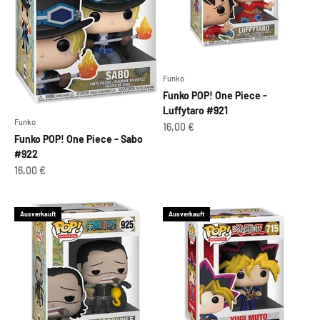
Funko
Funko POP! One Piece -
Luffytaro #921
Funko
Angebot
16,00 €
Funko POP! One Piece - Sabo
#922
Angebot
16,00 €
Ausverkauft
Ausverkauft