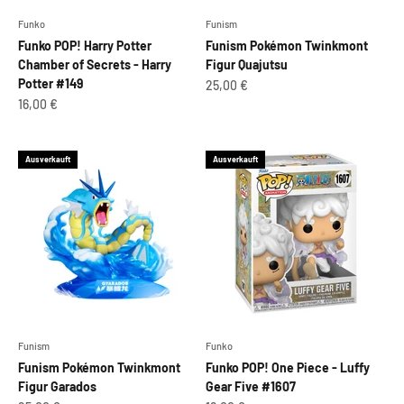
Funko
Funism
Funko POP! Harry Potter
Funism Pokémon Twinkmont
Chamber of Secrets - Harry
Figur Quajutsu
Potter #149
Angebot
25,00 €
Angebot
16,00 €
Ausverkauft
Ausverkauft
Funism
Funko
Funism Pokémon Twinkmont
Funko POP! One Piece - Luffy
Figur Garados
Gear Five #1607