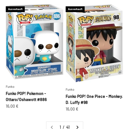
Ausverkauft
Ausverkauft
Funko
Funko
Funko POP! Pokemon -
Funko POP! One Piece - Monkey.
Ottaro/Oshawott #886
D. Luffy #98
Angebot
16,00 €
Angebot
16,00 €
1 / 41