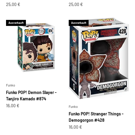
Angebot
Angebot
25,00 €
25,00 €
Ausverkauft
Ausverkauft
Funko
Funko POP! Demon Slayer -
Tanjiro Kamado #874
Angebot
16,00 €
Funko
Funko POP! Stranger Things -
Demogorgon #428
Angebot
16,00 €