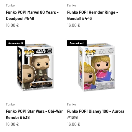
Funko
Funko
Funko POP! Marvel 80 Years -
Funko POP! Herr der Ringe -
Deadpool #546
Gandalf #443
Angebot
Angebot
16,00 €
16,00 €
Ausverkauft
Ausverkauft
Funko
Funko
Funko POP! Star Wars - Obi-Wan
Funko POP! Disney 100 - Aurora
Kenobi #538
#1316
Angebot
Angebot
16,00 €
16,00 €