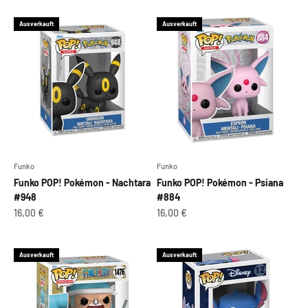
Ausverkauft
Ausverkauft
Funko
Funko
Funko POP! Pokémon - Nachtara
Funko POP! Pokémon - Psiana
#948
#884
Angebot
Angebot
16,00 €
16,00 €
Ausverkauft
Ausverkauft