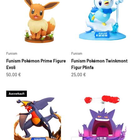
Funism
Funism
Funism Pokémon Prime Figure
Funism Pokémon Twinkmont
Evoli
Figur Plinfa
Angebot
Angebot
50,00 €
25,00 €
Ausverkauft