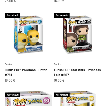
Angebot
Angebot
25,00 €
16,00 €
Ausverkauft
Ausverkauft
Funko
Funko
Funko POP! Pokemon - Enton
Funko POP! Star Wars - Princess
#781
Leia #607
Angebot
Angebot
16,00 €
16,00 €
Ausverkauft
Ausverkauft