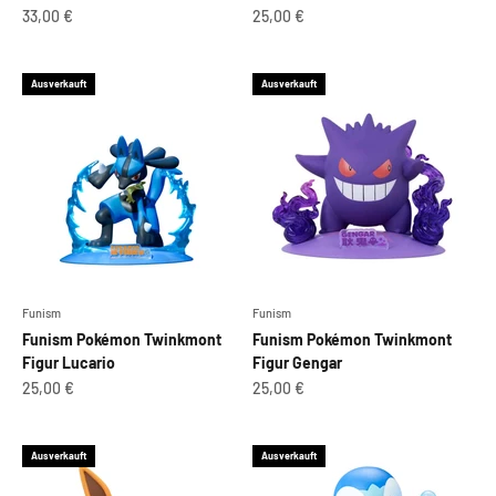
Angebot
Angebot
33,00 €
25,00 €
Ausverkauft
Ausverkauft
Funism
Funism
Funism Pokémon Twinkmont
Funism Pokémon Twinkmont
Figur Lucario
Figur Gengar
Angebot
Angebot
25,00 €
25,00 €
Ausverkauft
Ausverkauft