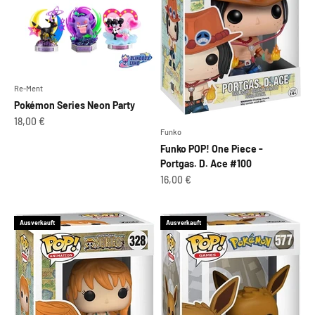
Re-Ment
Pokémon Series Neon Party
Angebot
18,00 €
Funko
Funko POP! One Piece -
Portgas. D. Ace #100
Angebot
16,00 €
Ausverkauft
Ausverkauft