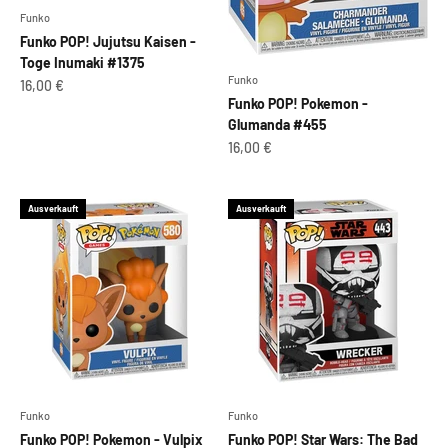
Funko
Funko POP! Jujutsu Kaisen -
Toge Inumaki #1375
Funko
Angebot
16,00 €
Funko POP! Pokemon -
Glumanda #455
Angebot
16,00 €
Ausverkauft
Ausverkauft
Funko
Funko
Funko POP! Pokemon - Vulpix
Funko POP! Star Wars: The Bad