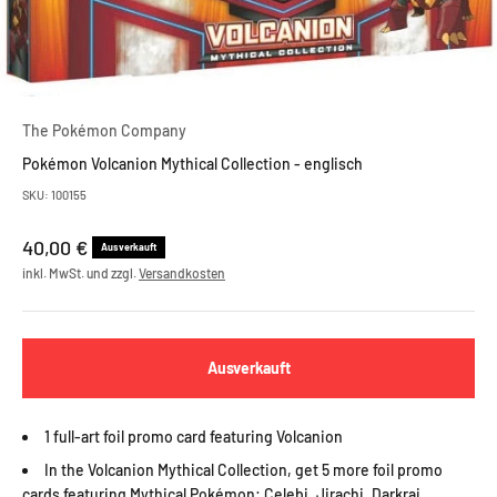
The Pokémon Company
Pokémon Volcanion Mythical Collection - englisch
SKU: 100155
Angebot
40,00 €
Ausverkauft
inkl. MwSt. und zzgl.
Versandkosten
Ausverkauft
1 full-art foil promo card featuring Volcanion
In the Volcanion Mythical Collection, get 5 more foil promo
cards featuring Mythical Pokémon: Celebi, Jirachi, Darkrai,