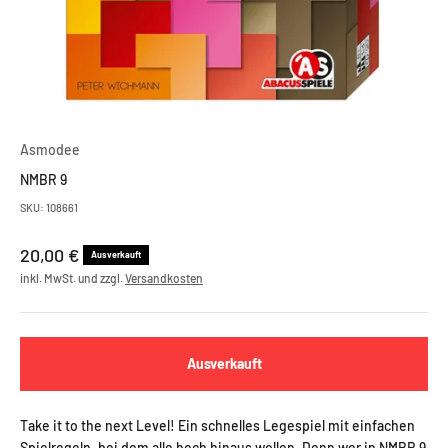
Asmodee
NMBR 9
SKU: 108661
Angebot
20,00 €
Ausverkauft
inkl. MwSt. und zzgl.
Versandkosten
Ausverkauft
Take it to the next Level! Ein schnelles Legespiel mit einfachen
Spielregeln, bei dem alle hoch hinaus wollen. Denn wer in NMBR 9