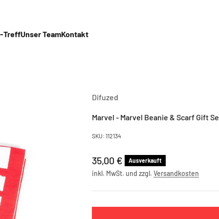
-Treff
Unser Team
Kontakt
Difuzed
Marvel - Marvel Beanie & Scarf Gift Se
SKU: 112134
Angebot
35,00 €
Ausverkauft
inkl. MwSt. und zzgl.
Versandkosten