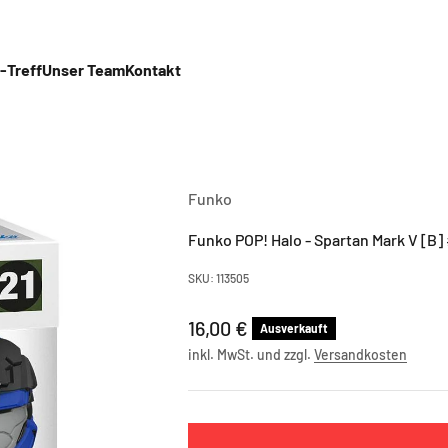
-Treff
Unser Team
Kontakt
Funko
Funko POP! Halo - Spartan Mark V [B]
SKU: 113505
Angebot
16,00 €
Ausverkauft
inkl. MwSt. und zzgl.
Versandkosten