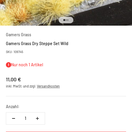
Gehe zu Element 1
Gehe zu Element 2
Gehe zu Element 3
Gamers Grass
Gamers Grass Dry Steppe Set Wild
SKU: 109745
Nur noch 1 Artikel
Angebot
11,00 €
inkl. MwSt. und zzgl.
Versandkosten
Anzahl: